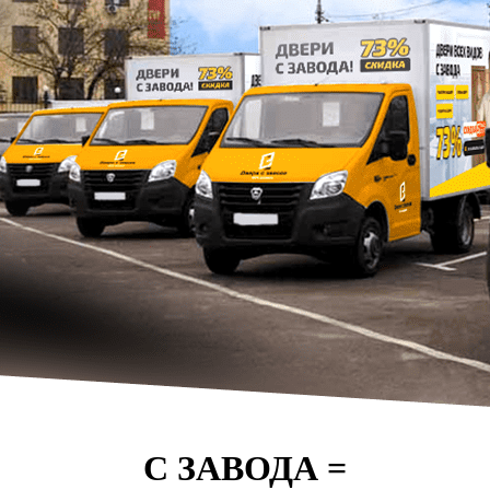
С ЗАВОДА =