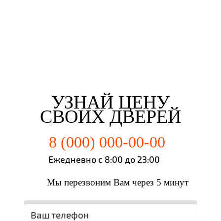
Третьякова Елизаветта
Майорова Кристина
Мартьянова Мария
Федотов Михаил
г. Новокузнецк
г. Новокузнецк
г. Новокузнецк
г. Новокузнецк
УЗНАЙ ЦЕНУ
СВОИХ ДВЕРЕЙ
8 (000) 000-00-00
Ежедневно с 8:00 до 23:00
Мы перезвоним Вам через 5 минут