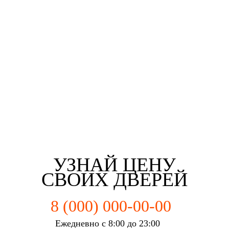
Третьякова Елизаветта
Майорова Кристина
Мартьянова Мария
Федотов Михаил
г. Новокузнецк
г. Новокузнецк
г. Новокузнецк
г. Новокузнецк
УЗНАЙ ЦЕНУ
СВОИХ ДВЕРЕЙ
8 (000) 000-00-00
Ежедневно с 8:00 до 23:00