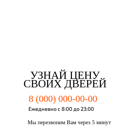
Третьякова Елизаветта
Майорова Кристина
Мартьянова Мария
Федотов Михаил
г. Новокузнецк
г. Новокузнецк
г. Новокузнецк
г. Новокузнецк
УЗНАЙ ЦЕНУ
СВОИХ ДВЕРЕЙ
8 (000) 000-00-00
Ежедневно с 8:00 до 23:00
Мы перезвоним Вам через 5 минут